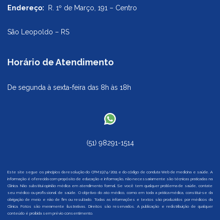
Endereço:
R. 1º de Março, 191 – Centro
São Leopoldo – RS
Horário de Atendimento
De segunda à sexta-feira das 8h às 18h
(51) 98291-1514
Este site segue os princípios da resolução do CFM 1974/2011 e do código de conduta Web de medicina e saúde. A
informação é oferecida com propósito de educação e informação, não necessariamente são técnicas praticadas na
Clínica. Não substitui opinião médica em atendimento formal. Se você tem qualquer problema de saúde, contate
seu médico ou profissional de saúde. O objetivo do ato médico, como em toda a prática médica, constitui-se da
obrigação de meio e não de fim ou resultado. Todas as informações e textos são produzidos por médicos da
Clínica. Fotos são meramente ilustrativas. Direitos são reservados. A publicação e redistribuição de qualquer
conteúdo é proibida sem prévio consentimento.